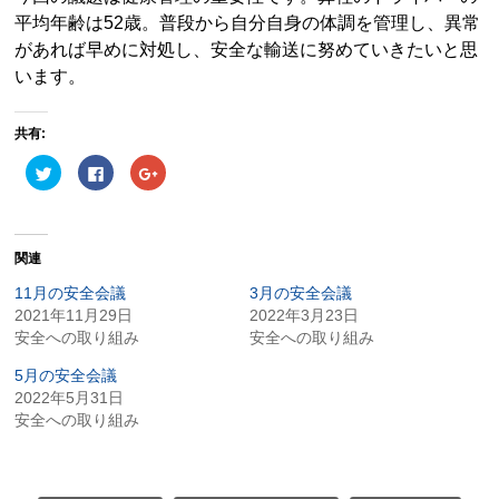
平均年齢は52歳。普段から自分自身の体調を管理し、異常
があれば早めに対処し、安全な輸送に努めていきたいと思
います。
共有:
ク
Facebook
ク
リ
で
リ
ッ
共
ッ
ク
有
ク
し
す
し
て
る
て
Twitter
に
Google+
関連
で
は
で
共
ク
共
有
リ
有
11月の安全会議
3月の安全会議
(新
ッ
(新
2021年11月29日
し
ク
し
2022年3月23日
い
し
い
安全への取り組み
安全への取り組み
ウ
て
ウ
ィ
く
ィ
ン
だ
ン
5月の安全会議
ド
さ
ド
ウ
い
ウ
2022年5月31日
で
(新
で
安全への取り組み
開
し
開
き
い
き
ま
ウ
ま
す)
ィ
す)
ン
ド