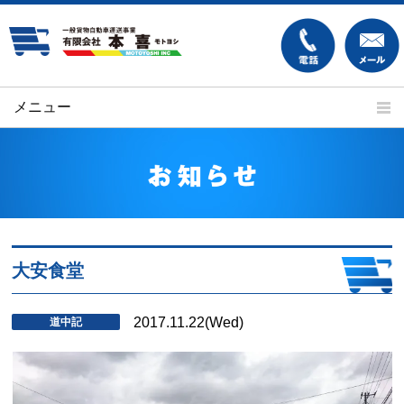
メニュー
ホーム
本喜の強み
安全への取り組み
運送実績
車両紹介
ご依頼の流れ
よくあるご質問
求人案内
大安食堂
事業内容
会社案内
2017.11.22
(Wed)
道中記