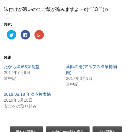
味付けが濃いのでご飯が進みますよーo(*⌒O⌒)ｂ
共有:
ク
Facebook
ク
リ
で
リ
ッ
共
ッ
ク
有
ク
し
す
し
て
る
て
Twitter
に
Google+
関連
で
は
で
共
ク
共
有
リ
有
たから温泉&栄食堂
薬師の湯(アルプス温泉博物
(新
ッ
(新
2017年7月9日
し
ク
し
館)
い
し
い
道中記
2017年8月1日
ウ
て
ウ
ィ
く
ィ
道中記
ン
だ
ン
ド
さ
ド
ウ
い
ウ
2019.05.18 年次点検実施
で
(新
で
2019年5月18日
開
し
開
き
い
き
安全への取り組み
ま
ウ
ま
す)
ィ
す)
ン
ド
ウ
で
開